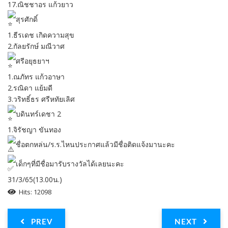
17.ณิชชาอร แก้วยาว
สุรศักดิ์
1.ธีรเดช เกิดความสุข
2.กัลยรักษ์ มณีวาศ
ศรีอยุธยาฯ
1.ณภัทร แก้วอาษา
2.รณิดา แย้มดี
3.วริทธิ์ธร ศรีหทัยเลิศ
บดินทร์เดชา 2
1.จิรัชญา ขันทอง
ชื่อตกหล่น/ร.ร.ไหนประกาศแล้วมีชื่อติดแจ้งมานะคะ
เด็กๆที่มีชื่อมารับรางวัลได้เลยนะคะ
31/3/65(13.00น.)
Hits: 12098
PREV
NEXT