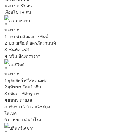
นอกเขต 35 คน
เงื่อนไข 14 คน
สวนกุหลาบ
นอกเขต
1. วรภพ ผลิตผลการพิมพ์
2. ปุณญพัฒน์ อัครภัทรานนท์
3. ชนทัต แซ่จิว
4. ชวิน ปัณฑรางกูร
สตรีวิทย์
นอกเขต
1.ฤทัยทิพย์ ศรีสุธรรมพร
2.สุพิชชา รัตนโภคิน
3.ปทิตตา พิศิษฐการ
4.ธนพร หาญเล
5.วริศรา ศลกิจวาณิชย์กุล
ในเขต
6.ภาพยดา คำสำโรง
บดินทร์เดชาฯ