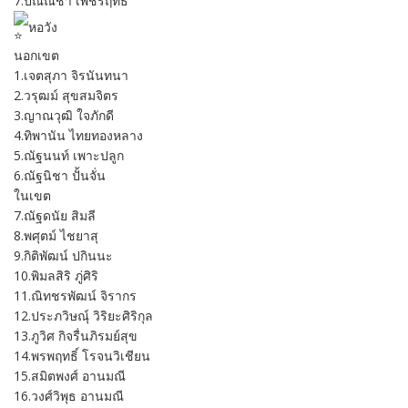
7.ปัณณชา เพชรฤทธิ์
หอวัง
นอกเขต
1.เจตสุภา จิรนันทนา
2.วรุฒม์ สุขสมจิตร
3.ญาณวุฒิ ใจภักดี
4.ทิพานัน ไทยทองหลาง
5.ณัฐนนท์ เพาะปลูก
6.ณัฐนิชา ปั้นจั่น
ในเขต
7.ณัฐดนัย สิมลี
8.พศุตม์ ไชยาสุ
9.กิติพัฒน์ ปกินนะ
10.พิมลสิริ ภู่ศิริ
11.ณิทชรพัฒน์ จิรากร
12.ประภวิษณุ์ วิริยะศิริกุล
13.ภูวิศ กิจรื่นภิรมย์สุข
14.พรพฤทธิ์ โรจนวิเชียน
15.สมิตพงศ์ อานมณี
16.วงศ์วิพุธ อานมณี