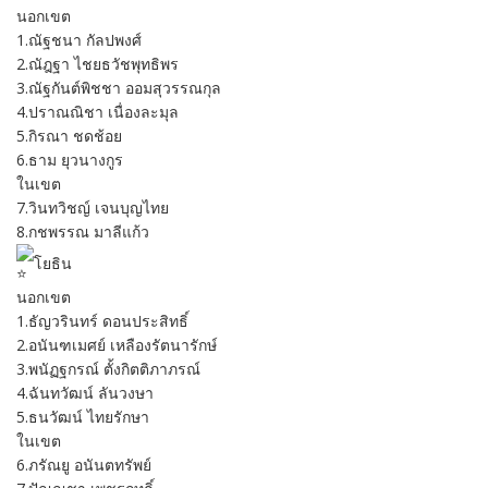
นอกเขต
1.ณัฐชนา กัลปพงศ์
2.ณัฎฐา ไชยธวัชพุทธิพร
3.ณัฐกันต์พิชชา ออมสุวรรณกุล
4.ปราณณิชา เนื่องละมุล
5.กิรณา ชดช้อย
6.ธาม ยุวนางกูร
ในเขต
7.วินทวิชญ์ เจนบุญไทย
8.กชพรรณ มาลีแก้ว
โยธิน
นอกเขต
1.ธัญวรินทร์ ดอนประสิทธิ์
2.อนันฑเมศย์ เหลืองรัตนารักษ์
3.พนัฏฐกรณ์ ตั้งกิตติภาภรณ์
4.ฉันทวัฒน์ ลันวงษา
5.ธนวัฒน์ ไทยรักษา
ในเขต
6.ภรัณยู อนันตทรัพย์